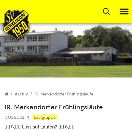
Zum Inhalt springen
Archiv
19. Merkendorfer Frühlingsläufe
19. Merkendorfer Frühlingsläufe
in
17.03.2023
Laufgruppe
🏃‍♀️🏃🏃‍♂️ Lust auf Laufen? 🏃‍♀️🏃🏃‍♂️