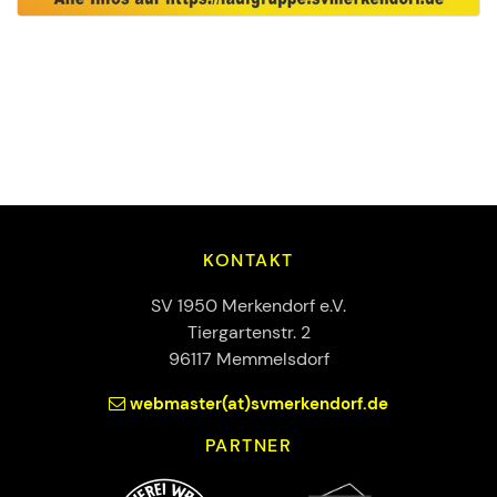
KONTAKT
SV 1950 Merkendorf e.V.
Tiergartenstr. 2
96117 Memmelsdorf
webmaster(at)svmerkendorf.de
PARTNER