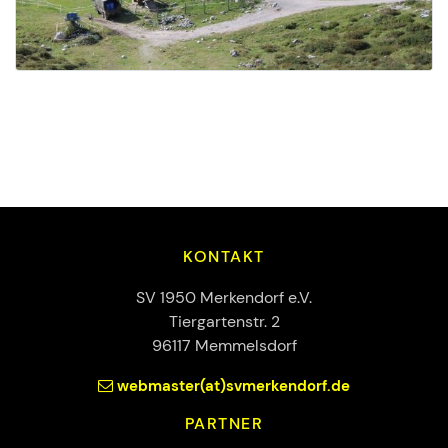
KONTAKT
SV 1950 Merkendorf e.V.
Tiergartenstr. 2
96117 Memmelsdorf
webmaster(at)svmerkendorf.de
PARTNER