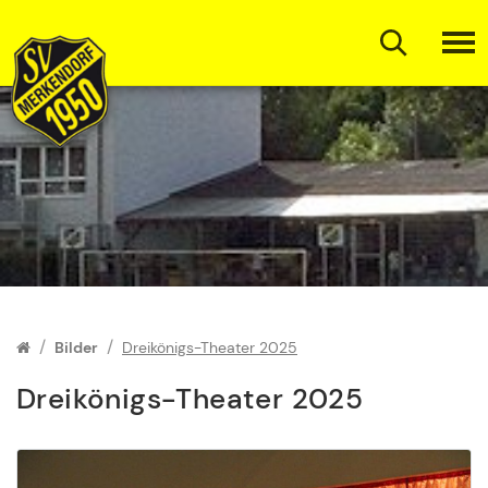
Zum Inhalt springen
Bilder
Dreikönigs-Theater 2025
Dreikönigs-Theater 2025