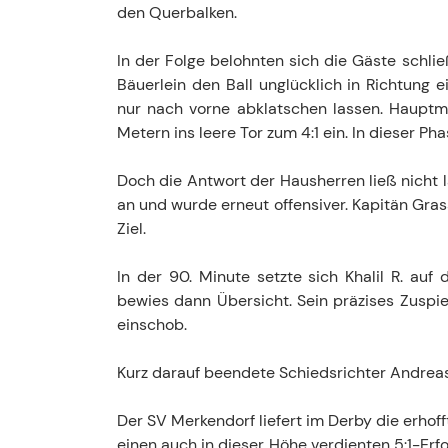
den Querbalken.
In der Folge belohnten sich die Gäste schli
Bäuerlein den Ball unglücklich in Richtung 
nur nach vorne abklatschen lassen. Hauptm
Metern ins leere Tor zum 4:1 ein. In dieser Ph
Doch die Antwort der Hausherren ließ nicht 
an und wurde erneut offensiver. Kapitän Grass
Ziel.
In der 90. Minute setzte sich Khalil R. au
bewies dann Übersicht. Sein präzises Zuspie
einschob.
Kurz darauf beendete Schiedsrichter Andreas 
Der SV Merkendorf liefert im Derby die erhof
einen auch in dieser Höhe verdienten 5:1-Erfo