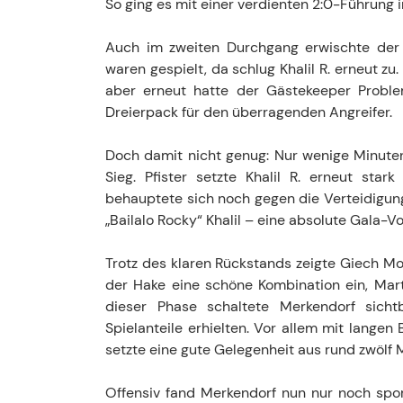
So ging es mit einer verdienten 2:0-Führung i
Auch im zweiten Durchgang erwischte der T
waren gespielt, da schlug Khalil R. erneut zu
aber erneut hatte der Gästekeeper Proble
Dreierpack für den überragenden Angreifer.
Doch damit nicht genug: Nur wenige Minuten
Sieg. Pfister setzte Khalil R. erneut star
behauptete sich noch gegen die Verteidigung
„Bailalo Rocky“ Khalil – eine absolute Gala-Vo
Trotz des klaren Rückstands zeigte Giech Mor
der Hake eine schöne Kombination ein, Mart
dieser Phase schaltete Merkendorf sich
Spielanteile erhielten. Vor allem mit lange
setzte eine gute Gelegenheit aus rund zwölf 
Offensiv fand Merkendorf nun nur noch spora