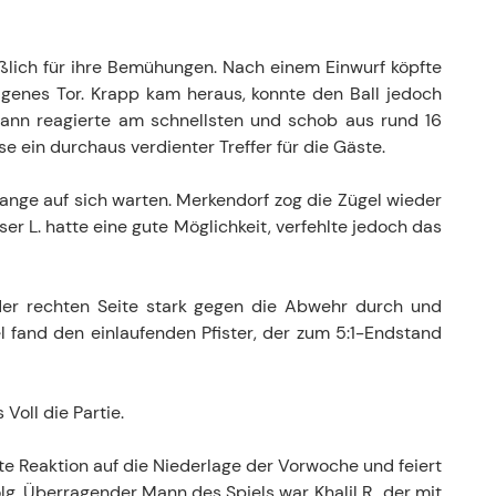
eßlich für ihre Bemühungen. Nach einem Einwurf köpfte
eigenes Tor. Krapp kam heraus, konnte den Ball jedoch
ann reagierte am schnellsten und schob aus rund 16
ase ein durchaus verdienter Treffer für die Gäste.
lange auf sich warten. Merkendorf zog die Zügel wieder
er L. hatte eine gute Möglichkeit, verfehlte jedoch das
f der rechten Seite stark gegen die Abwehr durch und
l fand den einlaufenden Pfister, der zum 5:1-Endstand
Voll die Partie.
fte Reaktion auf die Niederlage der Vorwoche und feiert
lg. Überragender Mann des Spiels war Khalil R., der mit