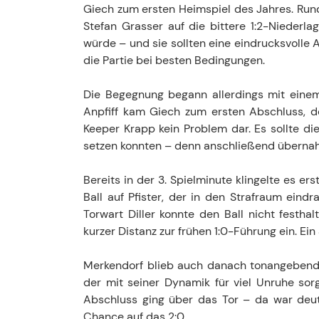
Giech zum ersten Heimspiel des Jahres. Rund
Stefan Grasser auf die bittere 1:2-Niederl
würde – und sie sollten eine eindrucksvolle
die Partie bei besten Bedingungen.
Die Begegnung begann allerdings mit einem
Anpfiff kam Giech zum ersten Abschluss, d
Keeper Krapp kein Problem dar. Es sollte die
setzen konnten – denn anschließend überna
Bereits in der 3. Spielminute klingelte es e
Ball auf Pfister, der in den Strafraum eind
Torwart Diller konnte den Ball nicht festha
kurzer Distanz zur frühen 1:0-Führung ein. Ein
Merkendorf blieb auch danach tonangebend. 
der mit seiner Dynamik für viel Unruhe sor
Abschluss ging über das Tor – da war deutl
Chance auf das 2:0.