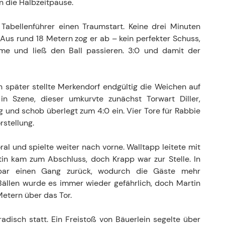
n die Halbzeitpause.
abellenführer einen Traumstart. Keine drei Minuten
. Aus rund 18 Metern zog er ab – kein perfekter Schuss,
me und ließ den Ball passieren. 3:0 und damit der
 später stellte Merkendorf endgültig die Weichen auf
k in Szene, dieser umkurvte zunächst Torwart Diller,
 und schob überlegt zum 4:0 ein. Vier Tore für Rabbie
rstellung.
al und spielte weiter nach vorne. Walltapp leitete mit
in kam zum Abschluss, doch Krapp war zur Stelle. In
tbar einen Gang zurück, wodurch die Gäste mehr
n Bällen wurde es immer wieder gefährlich, doch Martin
Metern über das Tor.
disch statt. Ein Freistoß von Bäuerlein segelte über