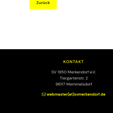
Zurück
KONTAKT
SV 1950 Merkendorf e.V.
Tiergartenstr. 2
96117 Memmelsdorf
webmaster(at)svmerkendorf.de