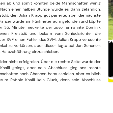
umen ab und somit konnten beide Mannschaften wenig
 Nach einer halben Stunde wurde es dann gefährlich.
toß, den Julian Krapp gut parierte, aber die nächste
n Panzer wurde am Fünfmeterraum gefunden und köpfte
 der 35. Minute meckerte der zuvor ermahnte Dominik
enen Freistoß und bekam vom Schiedsrichter die
 der SVF einen Fehler des SVM. Julian Krapp versuchte
el zu verkürzen, aber dieser legte auf Jan Schonert
2 Halbzeitführung einzuschieben.
ider nicht erfolgreich. Über die rechte Seite wurde der
 Khalil gelegt, aber sein Abschluss ging ans rechte
nnschaften noch Chancen herausspielen, aber es blieb
erum Rabbie Khalil kein Glück, denn sein Abschluss
.