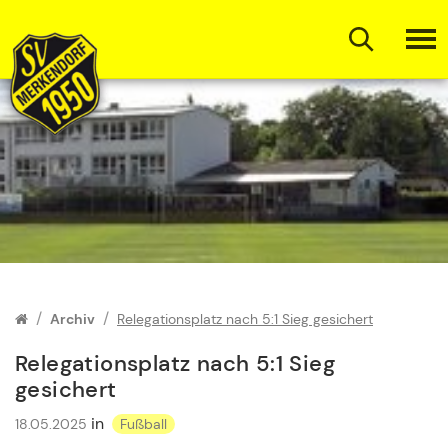
Zum Inhalt springen
Archiv
Relegationsplatz nach 5:1 Sieg gesichert
Relegationsplatz nach 5:1 Sieg
gesichert
in
18.05.2025
Fußball